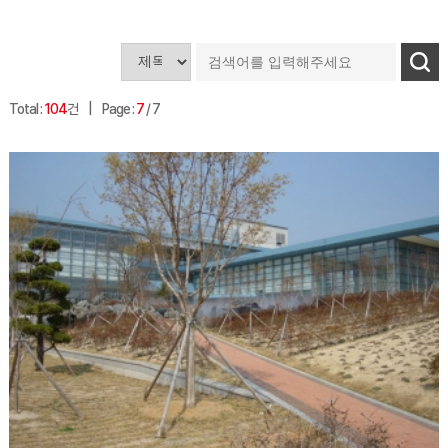
Total :
104
건
Page :
7
/ 7