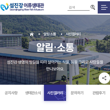
검색영역
알림·소통
사진갤러리
알림·소통
섬진강 생명의 땅길을 따라 살아가는 식물, 동물 그리고 사람들을
만나보아요.
공지사항
생태관소식
사진갤러리
문의하기
관람후기