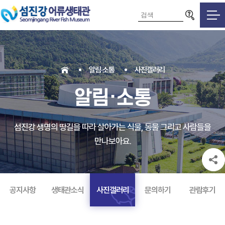
검색영역
알림·소통
사진갤러리
알림·소통
섬진강 생명의 땅길을 따라 살아가는 식물, 동물 그리고 사람들을
만나보아요.
공지사항
생태관소식
사진갤러리
문의하기
관람후기