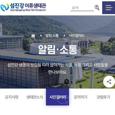
검색영역
알림·소통
사진갤러리
알림·소통
섬진강 생명의 땅길을 따라 살아가는 식물, 동물 그리고 사람들을
만나보아요.
공지사항
생태관소식
사진갤러리
문의하기
관람후기