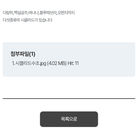
다람쥐,백설공주,바나나,블루제브라,오렌지까지
다섯종류의 시클리드가 있습니다
첨부파일(1)
1. 시클리드수조.jpg (4.02 MB) Hit: 11
목록으로