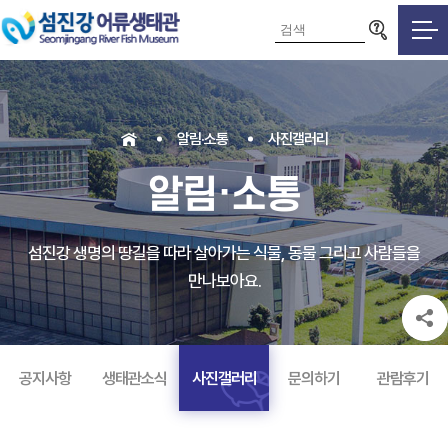
검색영역
알림·소통
사진갤러리
알림·소통
섬진강 생명의 땅길을 따라 살아가는 식물, 동물 그리고 사람들을
만나보아요.
공지사항
생태관소식
사진갤러리
문의하기
관람후기