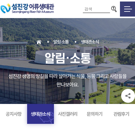
검색영역
알림·소통
생태관소식
알림·소통
섬진강 생명의 땅길을 따라 살아가는 식물, 동물 그리고 사람들을
만나보아요.
공지사항
생태관소식
사진갤러리
문의하기
관람후기