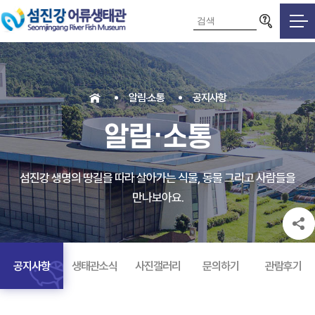
검색영역
알림·소통
공지사항
알림·소통
섬진강 생명의 땅길을 따라 살아가는 식물, 동물 그리고 사람들을
만나보아요.
공지사항
생태관소식
사진갤러리
문의하기
관람후기