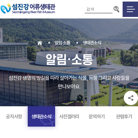
검색영역
알림·소통
생태관소식
알림·소통
섬진강 생명의 땅길을 따라 살아가는 식물, 동물 그리고 사람들을
만나보아요.
공지사항
생태관소식
사진갤러리
문의하기
관람후기