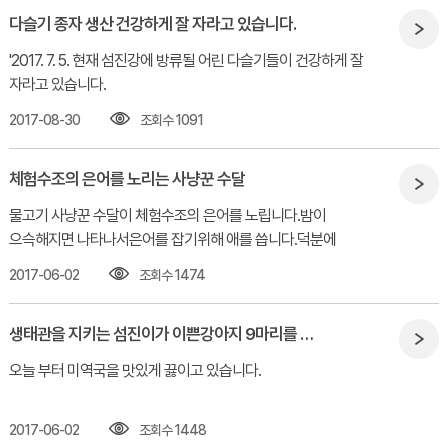
다슬기 종자 생산 건강하게 잘 자라고 있습니다.
'2017. 7. 5. 현재 섬진강에 방류될 어린 다슬기들이 건강하게 잘
자라고 있습니다.​
2017-08-30
조회수 1091
체험수조의 은어를 노리는 사냥꾼 수달
물고기 사냥꾼 수달이 체험수조의 은어를 노립니다.밤이
으슥해지면 나타나서은어를 잡기위해 애를 씁니다.덕분에
은어들이 엄청 빨라졌습니다.밤마다 발자국을 남기고, 사람이
2017-06-02
조회수 1474
오면 눈까지 마주치며가까이 다가올때까지도 능청스럽게 서 있는
모습이너무도 사랑스럽습니다.
생태관을 지키는 섬진이가 이쁜강아지 9마리를 낳았네요
오늘 부터 미역국을 맛있게 끓이고 있습니다.​
2017-06-02
조회수 1448