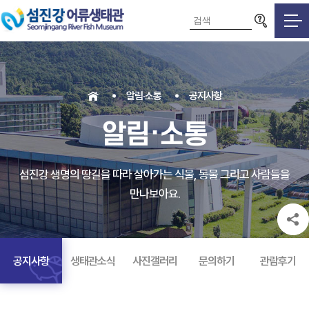
검색영역
알림·소통
공지사항
알림·소통
섬진강 생명의 땅길을 따라 살아가는 식물, 동물 그리고 사람들을
만나보아요.
공지사항
생태관소식
사진갤러리
문의하기
관람후기