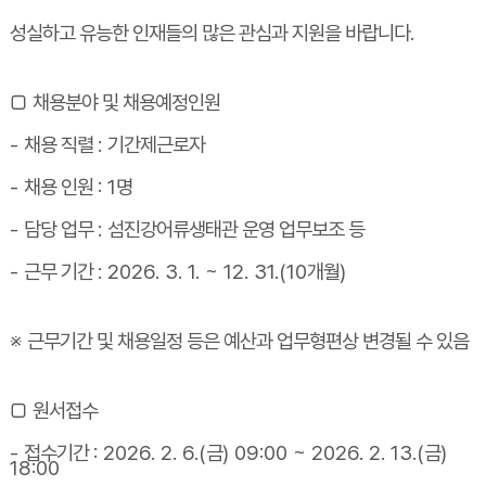
성실하고 유능한 인재들의 많은 관심과 지원을 바랍니다
.
□
채용분야 및 채용예정인원
-
채용 직렬
:
기간제근로자
-
채용 인원
: 1
명
-
담당 업무
:
섬진강어류생태관 운영 업무보조 등
-
근무 기간
:
​20
26. 3. 1. ~ 12. 31.(10
개월
)
※
근무기간 및 채용일정 등은 예산과 업무형편상 변경될 수 있음
□
원서접수
-
접수기간
:
2026. 2. 6.(
금
) 09:00 ~ 2026. 2. 13.(
금
)
18:00