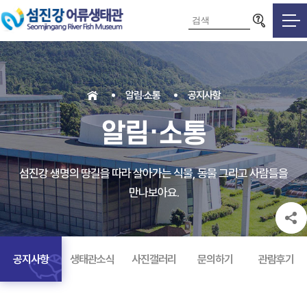
검색영역
알림·소통
공지사항
알림·소통
섬진강 생명의 땅길을 따라 살아가는 식물, 동물 그리고 사람들을
만나보아요.
공지사항
생태관소식
사진갤러리
문의하기
관람후기