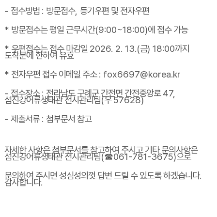
-
접수방법
:
방문접수
,
등기우편 및 전자우편
*
방문접수는 평일 근무시간
(9:00~18:00)
에 접수 가능
*
우편접수는 접수 마감일
2026. 2. 13.(
금
) 18:00
까지
도착분에 한하여 유효
*
전자우편 접수 이메일 주소
: fox6697@korea.kr
-
접수장소
:
전라남도 구례군 간전면 간전중앙로
47,
섬진강어류생태관 전시관리팀
(
우
57628)
-
제출서류
:
첨부문서 참고
자세한 사항은 첨부문서를 참고하여 주시고 기타 문의사항은
섬진강어류생태관 전시관리팀
(
☎
061-781-3675)
으로
문의하여 주시면 성심성의껏 답변 드릴 수 있도록 하겠습니다
.
감사합니다
.